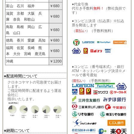
●代金引換
富山 石川 福井
￥680
代引き手数料
無料！
（弊社負担で
す）
滋賀 京都 大阪 兵
￥680
庫 奈良 和歌山
●コンビニ決済（払込票）※払込
票を郵送します
鳥取 島根 岡山 広
￥680
（
前払い
）（手数料無料）
島 山口
徳島 香川 愛媛 高知
￥680
福岡 佐賀 長崎 熊
￥680
本 大分 宮崎 鹿児島
沖縄
￥1200
●コンビニ（番号端末式）・銀行
ATM・ネットバンキング決済※メ
ールで番号通知
■配送時間について
(
前払い
）（手数料無料）
クロネコヤマトの宅急便でお届け
します。
ご指定時間帯に配達するよう運送
会社に
指示いたします。
■納期について