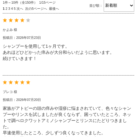
1件～10件（全150件） 1/15ページ
並び順：
1
2
3
4
5
次へ
次の5ページへ
最後へ
かよみ 様
投稿日：2026年07月23日
シャンプーを使用して1ヶ月です。
あれほどひどかった痒みが大分和らいだように思います。
続けていきます！
プレコ 様
投稿日：2026年07月20日
家族がアトピーの頭の痒みや湿疹に悩まされていて、色々なシャン
プーやリンスを試しましたが良くならず、困っていたところ、ネッ
トで調べロクワットアミノシャンプーとリンスにたどりつきまし
た。
早速使用したところ、少しずつ良くなってきました。