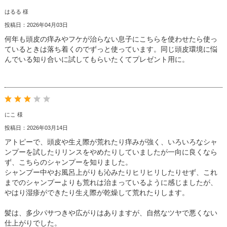
はるる 様
投稿日：2026年04月03日
何年も頭皮の痒みやフケが治らない息子にこちらを使わせたら使っ
ているときは落ち着くのでずっと使っています。同じ頭皮環境に悩
んでいる知り合いに試してもらいたくてプレゼント用に。
にこ 様
投稿日：2026年03月14日
アトピーで、頭皮や生え際が荒れたり痒みが強く、いろいろなシャ
ンプーを試したりリンスをやめたりしていましたが一向に良くなら
ず、こちらのシャンプーを知りました。
シャンプー中やお風呂上がりも沁みたりヒリヒリしたりせず、これ
までのシャンプーよりも荒れは治まっているように感じましたが、
やはり湿疹ができたり生え際が乾燥して荒れたりします。
髪は、多少パサつきや広がりはありますが、自然なツヤで悪くない
仕上がりでした。