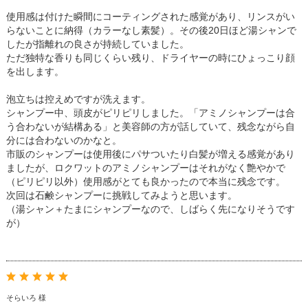
使用感は付けた瞬間にコーティングされた感覚があり、リンスがい
らないことに納得（カラーなし素髪）。その後20日ほど湯シャンで
したが指離れの良さが持続していました。
ただ独特な香りも同じくらい残り、ドライヤーの時にひょっこり顔
を出します。
泡立ちは控えめですが洗えます。
シャンプー中、頭皮がピリピリしました。「アミノシャンプーは合
う合わないが結構ある」と美容師の方が話していて、残念ながら自
分には合わないのかなと。
市販のシャンプーは使用後にパサついたり白髪が増える感覚があり
ましたが、ロクワットのアミノシャンプーはそれがなく艶やかで
（ピリピリ以外）使用感がとても良かったので本当に残念です。
次回は石鹸シャンプーに挑戦してみようと思います。
（湯シャン＋たまにシャンプーなので、しばらく先になりそうです
が）
そらいろ 様