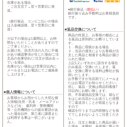
在庫がある場合、
・ご注文完了→翌々営業日に発
●銀行振込（
前払い
）
送。
銀行振り込み手数料はお客様負担
です。
（銀行振込、コンビニ払いの場合
は入金確認後、翌々営業日に発
送）
■返品交換について
商品の性質上、お客様の都合によ
※以下の場合は1週間以上、お時
る返品は原則的にお断りしていま
間をいただくことがありますので
す。
ご了承ください。
１．商品に瑕疵がある場合
お届け先、決済方法の入力に不備
２．当店の過失によりお客様が注
があり確認事項が生じた場合/ご注
文した商品と相違する商品が届け
文品の在庫切れ/ご注文が混み合っ
られた場合
ている場合。
上記1,2,いずれかに該当する場合
在庫がない場合は2営業日以内に
のみ返品・交換いたします。返
メールまたはお電話にてご連絡差
品・交換に際する送料は弊社が負
し上げます。
担いたします。
お手数ですが当店宛てにメールま
たはお電話でお知らせください。
但し、返品・交換は商品到着後7
日以内にお願い致します。
■個人情報について
尚、不良破損品交換では、箱など
お客様からお預かりした大切な個
をはじめ当店からお送りした状態
人情報(住所・氏名・メールアドレ
でご返送頂くことが前提となりま
スなど)を、 裁判所・警察機関
すので
等・公共機関からの提出要請があ
確認を行うまでは内容物などを捨
った場合以外、第三者に譲渡また
ててしまわないようご注意くださ
は利用する事は一切ございませ
い。
ん。
また、注文と相違した商品が届い
た場合、未開封、未使用に限り交