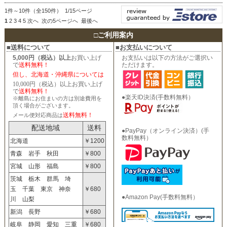
1件～10件（全150件） 1/15ページ
1
2
3
4
5
次へ
次の5ページへ
最後へ
□
ご利用案内
■送料について
■お支払いについて
5,000円（税込）以上
お買い上げ
お支払いは以下の方法がご選択い
で
送料無料！
ただけます。
但し、北海道・沖縄県については
10,000円（税込）以上お買い上げ
で
送料無料！
●楽天ID決済(手数料無料）
※離島にお住まいの方は別途費用を
頂く場合がございます。
送料無料！
メール便対応商品は
配送地域
送料
●PayPay（オンライン決済）(手
数料無料）
北海道
￥1200
青森 岩手 秋田
￥800
宮城 山形 福島
￥800
茨城 栃木 群馬 埼
玉 千葉 東京 神奈
￥680
●Amazon Pay(手数料無料）
川 山梨
新潟 長野
￥680
岐阜 静岡 愛知 三重
￥680