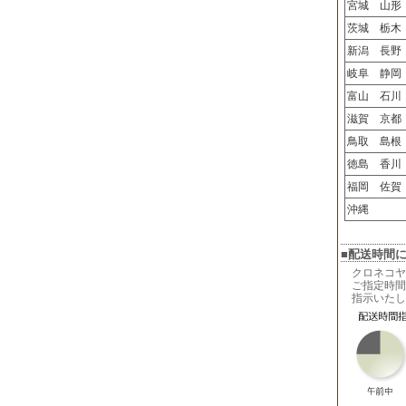
宮城 山形
茨城 栃木
新潟 長野
岐阜 静岡
富山 石川
滋賀 京都
鳥取 島根
徳島 香川
福岡 佐賀
沖縄
■配送時間
クロネコヤ
ご指定時間
指示いたし