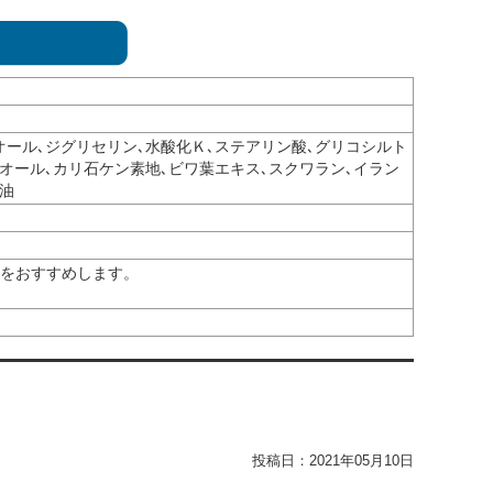
オール､ジグリセリン､水酸化Ｋ､ステアリン酸､グリコシルト
オール､カリ石ケン素地､ビワ葉エキス､スクワラン､イラン
油
談をおすすめします。
投稿日：
2021年05月10日