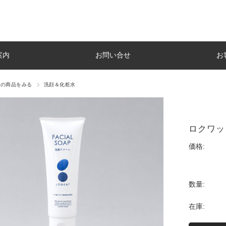
案内
お問い合せ
お
ての商品をみる
洗顔＆化粧水
ロクワッ
価格:
数量:
在庫: