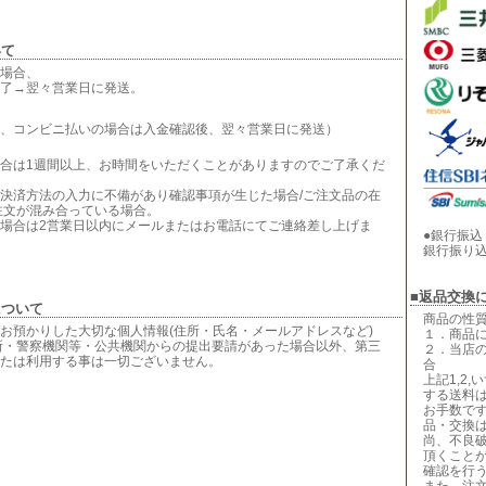
いて
場合、
了→翌々営業日に発送。
、コンビニ払いの場合は入金確認後、翌々営業日に発送）
合は1週間以上、お時間をいただくことがありますのでご了承くだ
決済方法の入力に不備があり確認事項が生じた場合/ご注文品の在
注文が混み合っている場合。
場合は2営業日以内にメールまたはお電話にてご連絡差し上げま
●銀行振込
銀行振り
■返品交換
について
商品の性
お預かりした大切な個人情報(住所・氏名・メールアドレスなど)
１．商品
所・警察機関等・公共機関からの提出要請があった場合以外、第三
２．当店
たは利用する事は一切ございません。
合
上記1,2
する送料
お手数で
品・交換
尚、不良
頂くこと
確認を行