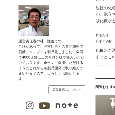
他社の化
が、泡立
は化粧水
れもん様
運営責任者の林 隆義です。
おすすめ度
ご縁があって、理容組合との共同開発で
化粧水も
石鹸シャンプーを製品化しました。全国
ずっとこ
で4000店舗以上のサロン様で導入いただ
いております。末永くご愛用いただける
ようにこれからも製品開発に取り組んで
まいりますので、よろしくお願いしま
す。
関連おすす
店長日記はこちら >>