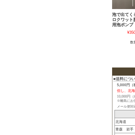
泡で出てく
ロクワット
用泡ポンプ
¥35
数
■送料につ
5,000円
但し、北海
10,000
※離島にお
メール便対
北海道
青森 岩手