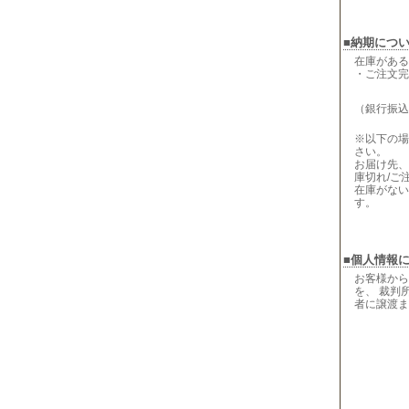
■納期につ
在庫がある
・ご注文完
（銀行振込
※以下の場
さい。
お届け先、
庫切れ/ご
在庫がない
す。
■個人情報
お客様から
を、 裁判
者に譲渡ま