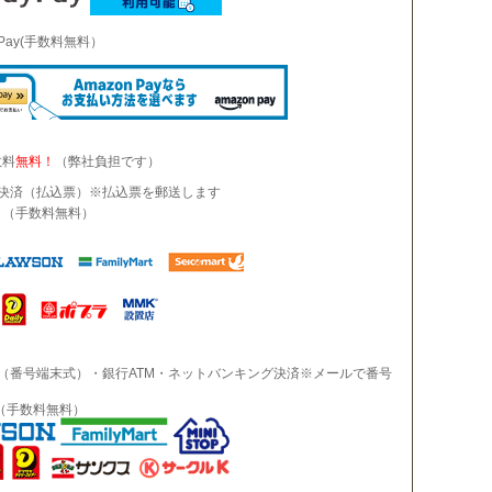
n Pay(手数料無料）
数料
無料！
（弊社負担です）
ニ決済（払込票）※払込票を郵送します
）（手数料無料）
（番号端末式）・銀行ATM・ネットバンキング決済※メールで番号
（手数料無料）