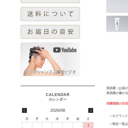
美肌菌（お肌
美肌菌が嫌が
消費期限の目
2026/08
＜ロクワット
日
月
火
水
木
金
土
＜商品一覧は
1