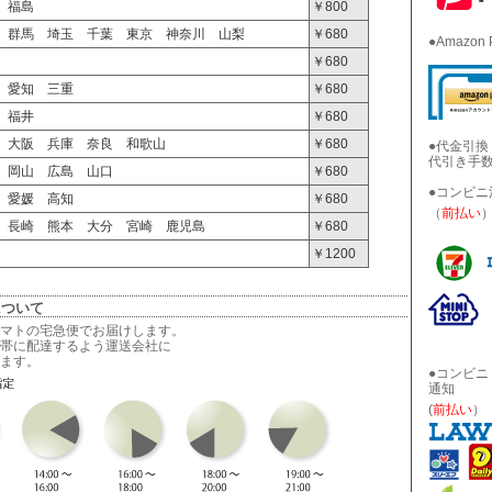
 福島
￥800
 群馬 埼玉 千葉 東京 神奈川 山梨
￥680
●Amazo
￥680
 愛知 三重
￥680
 福井
￥680
 大阪 兵庫 奈良 和歌山
￥680
●代金引換
代引き手
 岡山 広島 山口
￥680
●コンビ
 愛媛 高知
￥680
（
前払い
 長崎 熊本 大分 宮崎 鹿児島
￥680
￥1200
について
マトの宅急便でお届けします。
帯に配達するよう運送会社に
ます。
●コンビニ
通知
(
前払い
）