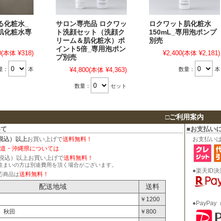
る化粧水_
サロン専売品 ロクワッ
ロクワット肌化粧水
肌化粧水専
ト洗顔セット（洗顔ク
150mL_専用泡ポンプ
リーム＆肌化粧水）ポ
別売
イント5倍_専用泡ポン
0
(本体 ¥318)
¥2,400
(本体 ¥2,181)
プ別売
量：
本
数量：
本
¥4,800
(本体 ¥4,363)
数量：
セット
□
ご利用案内
いて
■お支払い
（税込）以上
お買い上げで
送料無料！
お支払い
道・沖縄県については
円（税込）以上お買い上げで
送料無料！
住まいの方は別途費用を頂く場合がございます。
●楽天ID
送料無料！
応商品は
配送地域
送料
￥1200
●PayP
 秋田
￥800