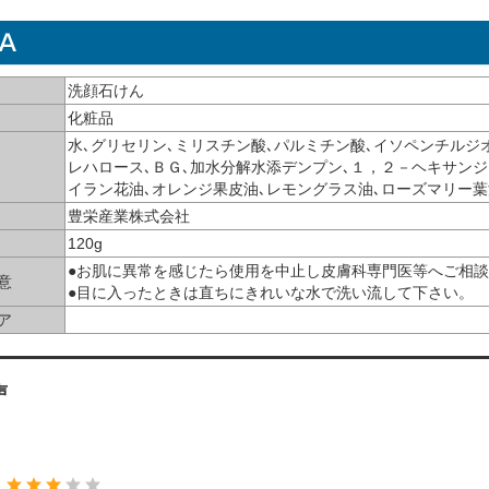
洗顔石けん
化粧品
水､グリセリン､ミリスチン酸､パルミチン酸､イソペンチルジ
レハロース､ＢＧ､加水分解水添デンプン､１，２－ヘキサンジ
イラン花油､オレンジ果皮油､レモングラス油､ローズマリー葉
豊栄産業株式会社
120g
●お肌に異常を感じたら使用を中止し皮膚科専門医等へご相
意
●目に入ったときは直ちにきれいな水で洗い流して下さい。
ア
声
：