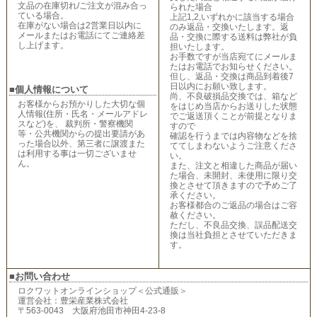
文品の在庫切れ/ご注文が混み合っ
られた場合
ている場合。
上記1,2,いずれかに該当する場合
在庫がない場合は2営業日以内に
のみ返品・交換いたします。返
メールまたはお電話にてご連絡差
品・交換に際する送料は弊社が負
し上げます。
担いたします。
お手数ですが当店宛てにメールま
たはお電話でお知らせください。
但し、返品・交換は商品到着後7
日以内にお願い致します。
■個人情報について
尚、不良破損品交換では、箱など
お客様からお預かりした大切な個
をはじめ当店からお送りした状態
人情報(住所・氏名・メールアドレ
でご返送頂くことが前提となりま
スなど)を、 裁判所・警察機関
すので
等・公共機関からの提出要請があ
確認を行うまでは内容物などを捨
った場合以外、第三者に譲渡また
ててしまわないようご注意くださ
は利用する事は一切ございませ
い。
ん。
また、注文と相違した商品が届い
た場合、未開封、未使用に限り交
換とさせて頂きますので予めご了
承ください。
お客様都合のご返品の場合はご容
赦ください。
ただし、不良品交換、誤品配送交
換は当社負担とさせていただきま
す。
■お問い合わせ
ロクワットオンラインショップ＜公式通販＞
運営会社：豊栄産業株式会社
〒563-0043 大阪府池田市神田4-23-8