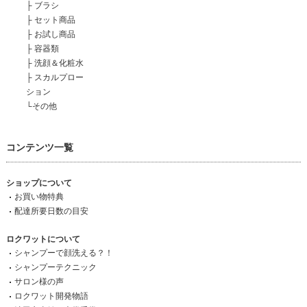
├
ブラシ
├
セット商品
├
お試し商品
├
容器類
├
洗顔＆化粧水
├
スカルプロー
ション
└
その他
コンテンツ一覧
ショップについて
お買い物特典
配達所要日数の目安
ロクワットについて
シャンプーで顔洗える？！
シャンプーテクニック
サロン様の声
ロクワット開発物語