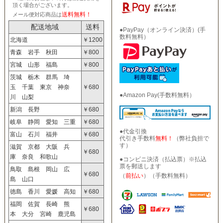
頂く場合がございます。
送料無料！
メール便対応商品は
配送地域
送料
●PayPay（オンライン決済）(手
数料無料）
北海道
￥1200
青森 岩手 秋田
￥800
宮城 山形 福島
￥800
茨城 栃木 群馬 埼
玉 千葉 東京 神奈
￥680
●Amazon Pay(手数料無料）
川 山梨
新潟 長野
￥680
岐阜 静岡 愛知 三重
￥680
●代金引換
富山 石川 福井
￥680
代引き手数料
無料！
（弊社負担で
す）
滋賀 京都 大阪 兵
￥680
庫 奈良 和歌山
●コンビニ決済（払込票）※払込
票を郵送します
鳥取 島根 岡山 広
￥680
（
前払い
）（手数料無料）
島 山口
徳島 香川 愛媛 高知
￥680
福岡 佐賀 長崎 熊
￥680
本 大分 宮崎 鹿児島