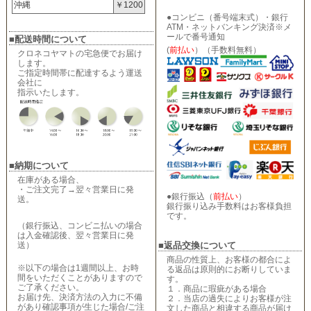
沖縄
￥1200
●コンビニ（番号端末式）・銀行
ATM・ネットバンキング決済※メ
ールで番号通知
■配送時間について
(
前払い
）（手数料無料）
クロネコヤマトの宅急便でお届け
します。
ご指定時間帯に配達するよう運送
会社に
指示いたします。
■納期について
在庫がある場合、
・ご注文完了→翌々営業日に発
●銀行振込（
前払い
）
送。
銀行振り込み手数料はお客様負担
です。
（銀行振込、コンビニ払いの場合
は入金確認後、翌々営業日に発
送）
■返品交換について
商品の性質上、お客様の都合によ
※以下の場合は1週間以上、お時
る返品は原則的にお断りしていま
間をいただくことがありますので
す。
ご了承ください。
１．商品に瑕疵がある場合
お届け先、決済方法の入力に不備
２．当店の過失によりお客様が注
があり確認事項が生じた場合/ご注
文した商品と相違する商品が届け