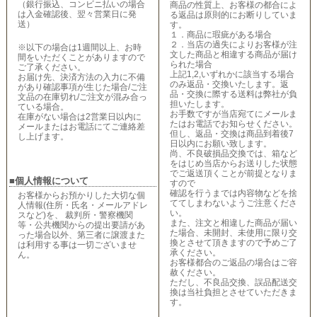
（銀行振込、コンビニ払いの場合
商品の性質上、お客様の都合によ
は入金確認後、翌々営業日に発
る返品は原則的にお断りしていま
送）
す。
１．商品に瑕疵がある場合
２．当店の過失によりお客様が注
※以下の場合は1週間以上、お時
文した商品と相違する商品が届け
間をいただくことがありますので
られた場合
ご了承ください。
上記1,2,いずれかに該当する場合
お届け先、決済方法の入力に不備
のみ返品・交換いたします。返
があり確認事項が生じた場合/ご注
品・交換に際する送料は弊社が負
文品の在庫切れ/ご注文が混み合っ
担いたします。
ている場合。
お手数ですが当店宛てにメールま
在庫がない場合は2営業日以内に
たはお電話でお知らせください。
メールまたはお電話にてご連絡差
但し、返品・交換は商品到着後7
し上げます。
日以内にお願い致します。
尚、不良破損品交換では、箱など
をはじめ当店からお送りした状態
でご返送頂くことが前提となりま
■個人情報について
すので
確認を行うまでは内容物などを捨
お客様からお預かりした大切な個
ててしまわないようご注意くださ
人情報(住所・氏名・メールアドレ
い。
スなど)を、 裁判所・警察機関
また、注文と相違した商品が届い
等・公共機関からの提出要請があ
た場合、未開封、未使用に限り交
った場合以外、第三者に譲渡また
換とさせて頂きますので予めご了
は利用する事は一切ございませ
承ください。
ん。
お客様都合のご返品の場合はご容
赦ください。
ただし、不良品交換、誤品配送交
換は当社負担とさせていただきま
す。