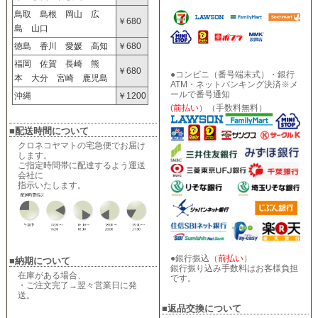
鳥取 島根 岡山 広
￥680
島 山口
徳島 香川 愛媛 高知
￥680
福岡 佐賀 長崎 熊
￥680
●コンビニ（番号端末式）・銀行
本 大分 宮崎 鹿児島
ATM・ネットバンキング決済※メ
ールで番号通知
沖縄
￥1200
(
前払い
）（手数料無料）
■配送時間について
クロネコヤマトの宅急便でお届け
します。
ご指定時間帯に配達するよう運送
会社に
指示いたします。
●銀行振込（
前払い
）
■納期について
銀行振り込み手数料はお客様負担
在庫がある場合、
です。
・ご注文完了→翌々営業日に発
送。
■返品交換について