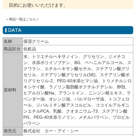
目的にお使いいただけます。
＜商品一覧はこちら＞
名称
保湿クリーム
商品区分
化粧品
水、トリエチルヘキサノイン、グリセリン、ジメチコ
ン、水添ポリイソブテン、BG、ベヘニルアルコール、ス
クワラン、エチルヘキサン酸セチル、ステアリン酸グリ
セリル、ステアリン酸グリセリル(SE)、ステアリン酸ポ
リグリセリル-2、PEG-60水添ヒマシ油、トリメチルシロ
キシケイ酸、ラノリン脂肪酸オクチルドデシル、卵殻、
原材料
ヒアルロン酸Na、アラントイン、ニンジン根エキス、ラ
ベンダー油、オレンジ油、パルマローザ油、トコフェロ
ール、ジパルミチン酸アスコルビル、ココイルアルギニ
ンエチルPCA、乳酸、クオタニウム-73、ステアリン酸
PG、PEG-40水添ラノリン、メチルパラベン、プロピル
パラベン
発売元
株式会社 エー・アイ・シー