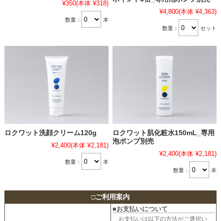
¥350
(本体 ¥318)
¥4,800
(本体 ¥4,363)
数量：
本
数量：
セット
ロクワット洗顔クリーム120g
ロクワット肌化粧水150mL_専用
泡ポンプ別売
¥2,400
(本体 ¥2,181)
¥2,400
(本体 ¥2,181)
数量：
本
数量：
本
□
ご利用案内
■お支払いについて
お支払いは以下の方法がご選択い