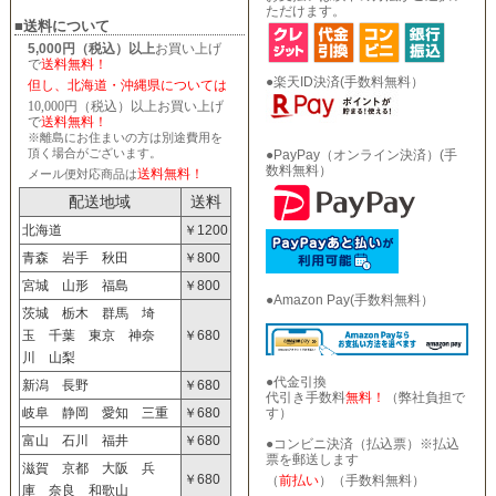
ただけます。
■送料について
5,000円（税込）以上
お買い上げ
で
送料無料！
●楽天ID決済(手数料無料）
但し、北海道・沖縄県については
10,000円（税込）以上お買い上げ
で
送料無料！
※離島にお住まいの方は別途費用を
頂く場合がございます。
●PayPay（オンライン決済）(手
数料無料）
送料無料！
メール便対応商品は
配送地域
送料
北海道
￥1200
青森 岩手 秋田
￥800
宮城 山形 福島
￥800
●Amazon Pay(手数料無料）
茨城 栃木 群馬 埼
玉 千葉 東京 神奈
￥680
川 山梨
●代金引換
新潟 長野
￥680
代引き手数料
無料！
（弊社負担で
す）
岐阜 静岡 愛知 三重
￥680
富山 石川 福井
￥680
●コンビニ決済（払込票）※払込
票を郵送します
滋賀 京都 大阪 兵
￥680
（
前払い
）（手数料無料）
庫 奈良 和歌山