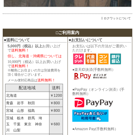
ロクワットについて
□
ご利用案内
■送料について
■お支払いについて
5,000円（税込）以上
お買い上げ
お支払いは以下の方法がご選択い
で
送料無料！
ただけます。
但し、北海道・沖縄県については
10,000円（税込）以上お買い上げ
で
送料無料！
●楽天ID決済(手数料無料）
※離島にお住まいの方は別途費用を
頂く場合がございます。
送料無料！
メール便対応商品は
配送地域
送料
●PayPay（オンライン決済）(手
数料無料）
北海道
￥1200
青森 岩手 秋田
￥800
宮城 山形 福島
￥800
茨城 栃木 群馬 埼
玉 千葉 東京 神奈
￥680
●Amazon Pay(手数料無料）
川 山梨