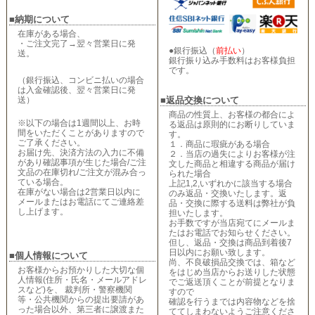
■納期について
在庫がある場合、
・ご注文完了→翌々営業日に発
●銀行振込（
前払い
）
送。
銀行振り込み手数料はお客様負担
です。
（銀行振込、コンビニ払いの場合
は入金確認後、翌々営業日に発
送）
■返品交換について
商品の性質上、お客様の都合によ
※以下の場合は1週間以上、お時
る返品は原則的にお断りしていま
間をいただくことがありますので
す。
ご了承ください。
１．商品に瑕疵がある場合
お届け先、決済方法の入力に不備
２．当店の過失によりお客様が注
があり確認事項が生じた場合/ご注
文した商品と相違する商品が届け
文品の在庫切れ/ご注文が混み合っ
られた場合
ている場合。
上記1,2,いずれかに該当する場合
在庫がない場合は2営業日以内に
のみ返品・交換いたします。返
メールまたはお電話にてご連絡差
品・交換に際する送料は弊社が負
し上げます。
担いたします。
お手数ですが当店宛てにメールま
たはお電話でお知らせください。
但し、返品・交換は商品到着後7
日以内にお願い致します。
■個人情報について
尚、不良破損品交換では、箱など
お客様からお預かりした大切な個
をはじめ当店からお送りした状態
人情報(住所・氏名・メールアドレ
でご返送頂くことが前提となりま
スなど)を、 裁判所・警察機関
すので
等・公共機関からの提出要請があ
確認を行うまでは内容物などを捨
った場合以外、第三者に譲渡また
ててしまわないようご注意くださ