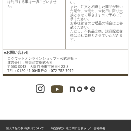
は利用する事は一切ございませ
い。
ん。
また、注文と相違した商品が届い
た場合、未開封、未使用に限り交
換とさせて頂きますので予めご了
承ください。
お客様都合のご返品の場合はご容
赦ください。
ただし、不良品交換、誤品配送交
換は当社負担とさせていただきま
す。
■お問い合わせ
ロクワットオンラインショップ＜公式通販＞
運営会社：豊栄産業株式会社
〒563-0043 大阪府池田市神田4-23-8
TEL：
0120-41-0045
FAX：
072-752-7072
個人情報の取り扱いについて
特定商取引法に関する表示
会社概要