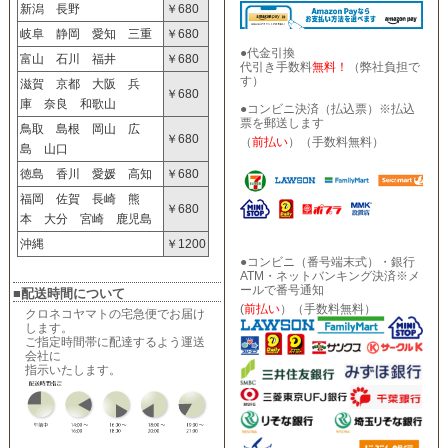
新潟 長野
￥680
岐阜 静岡 愛知 三重
￥680
●代金引換
富山 石川 福井
￥680
代引き手数料
無料！
（弊社負担で
す）
滋賀 京都 大阪 兵
￥680
庫 奈良 和歌山
●コンビニ決済（払込票）※払込
票を郵送します
鳥取 島根 岡山 広
￥680
（
前払い
）（手数料無料）
島 山口
徳島 香川 愛媛 高知
￥680
福岡 佐賀 長崎 熊
￥680
本 大分 宮崎 鹿児島
沖縄
￥1200
●コンビニ（番号端末式）・銀行
ATM・ネットバンキング決済※メ
ールで番号通知
■配送時間について
(
前払い
）（手数料無料）
クロネコヤマトの宅急便でお届け
します。
ご指定時間帯に配達するよう運送
会社に
指示いたします。