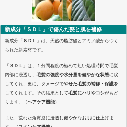
新成分「ＳＤＬ」で傷んだ
髪と肌を補修
新成分「
ＳＤＬ
」は、天然の脂肪酸とアミノ酸からつく
られた新素材です。
「
ＳＤＬ
」は、１分間程度の極めて短い処理時間で毛髪
内部に浸透し、
毛髪の強度や水分量を健やかな状態
に戻
してくれ、更に、ダメージで
やせた毛髪の補修・保護を
してくれます。その結果として
毛髪にハリやコシ
がもど
ります。（
ヘアケア機能
）
また、荒れた角質層に浸透し健やかなお肌に仕上げま
す。（
スキンケア機能
）